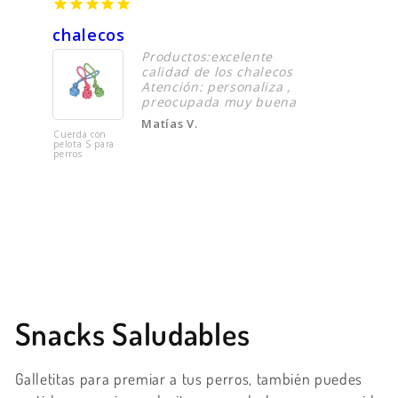
chalecos
Cama 
Productos:excelente
d de
calidad de los chalecos
Atención: personaliza ,
or
preocupada muy buena
Matías V.
Cuerda con
Cama
pelota S para
Corderito
perros
Acolchada
eque
74X59cm
Colección:
Snacks Saludables
Galletitas para premiar a tus perros, también puedes