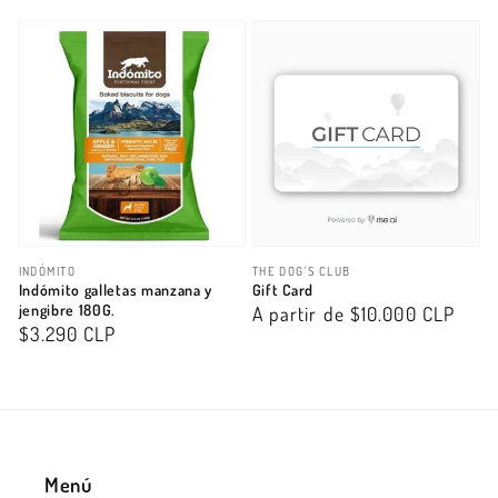
habitual
habitual
Proveedor:
Proveedor:
INDÓMITO
THE DOG'S CLUB
Indómito galletas manzana y
Gift Card
jengibre 180G.
Precio
A partir de $10.000 CLP
Precio
$3.290 CLP
habitual
habitual
Menú