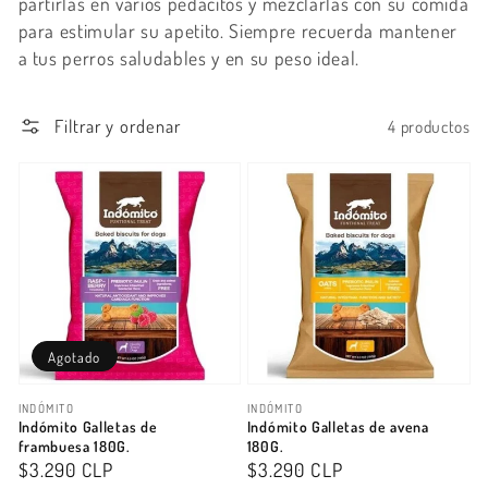
partirlas en varios pedacitos y mezclarlas con su comida
para estimular su apetito. Siempre recuerda mantener
a tus perros saludables y en su peso ideal.
Filtrar y ordenar
4 productos
Agotado
Proveedor:
Proveedor:
INDÓMITO
INDÓMITO
Indómito Galletas de
Indómito Galletas de avena
frambuesa 180G.
180G.
Precio
$3.290 CLP
Precio
$3.290 CLP