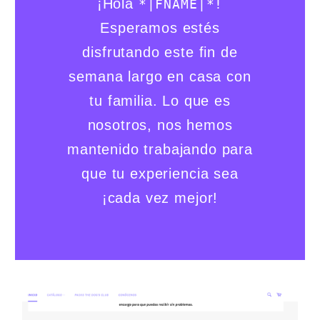
¡Hola
*|FNAME|*!
Esperamos estés
disfrutando este fin de
semana largo en casa con
tu familia. Lo que es
nosotros, nos hemos
mantenido trabajando para
que tu experiencia sea
¡cada vez mejor!