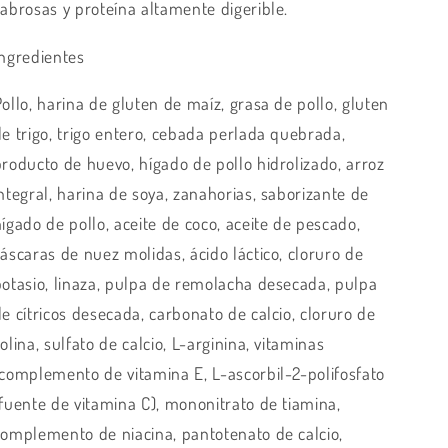
sabrosas y proteína altamente digerible.
Ingredientes
ollo, harina de gluten de maíz, grasa de pollo, gluten
de trigo, trigo entero, cebada perlada quebrada,
producto de huevo, hígado de pollo hidrolizado, arroz
ntegral, harina de soya, zanahorias, saborizante de
ígado de pollo, aceite de coco, aceite de pescado,
cáscaras de nuez molidas, ácido láctico, cloruro de
potasio, linaza, pulpa de remolacha desecada, pulpa
e cítricos desecada, carbonato de calcio, cloruro de
olina, sulfato de calcio, L-arginina, vitaminas
(complemento de vitamina E, L-ascorbil-2-polifosfato
(fuente de vitamina C), mononitrato de tiamina,
complemento de niacina, pantotenato de calcio,