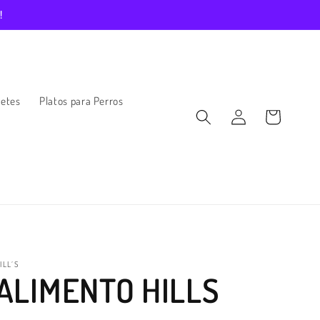
!
etes
Platos para Perros
Iniciar
Carrito
sesión
ILL´S
ALIMENTO HILLS