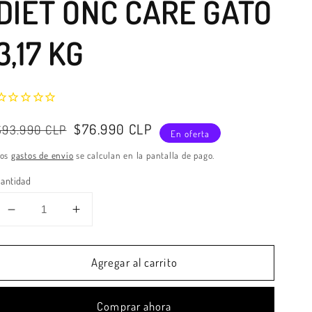
DIET ONC CARE GATO
3,17 KG
Precio
Precio
$76.990 CLP
$93.990 CLP
En oferta
habitual
de
Los
gastos de envío
se calculan en la pantalla de pago.
venta
antidad
Reducir
Aumentar
cantidad
cantidad
para
para
Agregar al carrito
ALIMENTO
ALIMENTO
HILLS
HILLS
DIET
DIET
Comprar ahora