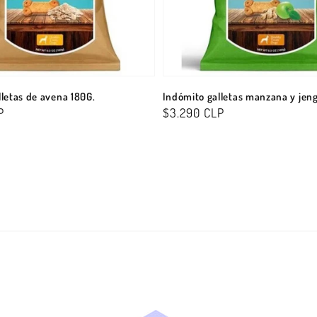
letas de avena 180G.
Indómito galletas manzana y jeng
P
Precio
$3.290 CLP
habitual