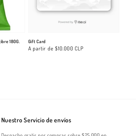
ibre 180G.
Gift Card
Precio
A partir de $10.000 CLP
habitual
Nuestro Servicio de envíos
Despacho gratis por compras sobre $25.000 en