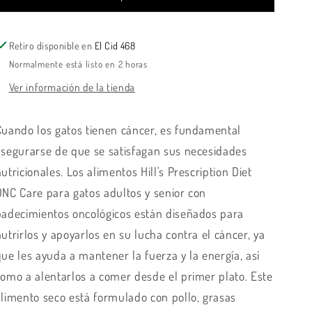
ONC
ONC
CARE
CARE
GATO
GATO
Retiro disponible en
El Cid 468
3,17
3,17
KG
KG
Normalmente está listo en 2 horas
Ver información de la tienda
Cuando los gatos tienen cáncer, es fundamental
asegurarse de que se satisfagan sus necesidades
utricionales. Los alimentos Hill's Prescription Diet
ONC Care para gatos adultos y senior con
padecimientos oncológicos están diseñados para
utrirlos y apoyarlos en su lucha contra el cáncer, ya
que les ayuda a mantener la fuerza y la energía, así
como a alentarlos a comer desde el primer plato. Este
alimento seco está formulado con pollo, grasas