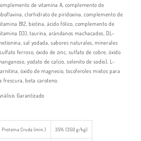
complemento de vitamina A, complemento de
riboflavina, clorhidrato de piridoxina, complemento de
vitamina B12, biotina, ácido fólico, complemento de
vitamina D3), taurina, arándanos machacados, DL-
metionina, sal yodada, sabores naturales, minerales
sulfato ferroso, óxido de zinc, sulfato de cobre, óxido
manganoso, yodato de calcio, selenito de sodio), L-
carnitina, óxido de magnesio, tocoferoles mixtos para
a frescura, beta caroteno.
Análisis Garantizado
Proteína Cruda (min.)
35% (350 g/kg)