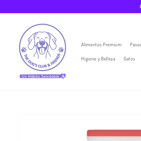
Ir
directamente
al contenido
Alimentos Premium
Paseo
Higiene y Belleza
Gatos
Ir
directamente
a la
información
del producto