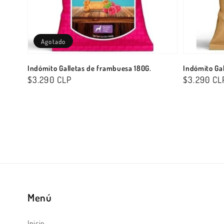
Agotado
Indómito Galletas de frambuesa 180G.
Indómito Gal
Precio
$3.290 CLP
Precio
$3.290 CL
habitual
habitual
Menú
Inicio