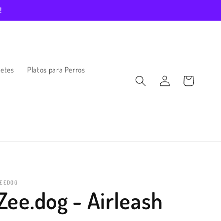
!
etes
Platos para Perros
Iniciar
Carrito
sesión
ZEEDOG
Zee.dog - Airleash