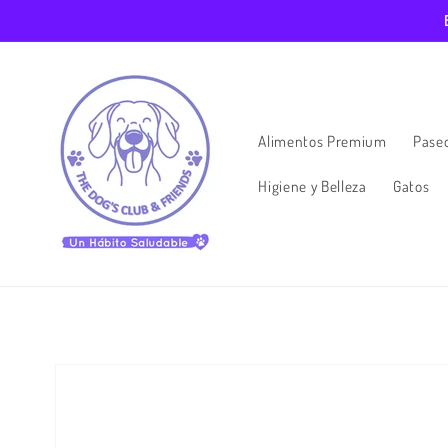
Ir
directamente
al contenido
Alimentos Premium
Paseo
Higiene y Belleza
Gatos
Ir
directamente
a la
información
del producto