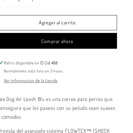
Reducir
Aumentar
cantidad
cantidad
para
para
Agregar al carrito
Zee.dog
Zee.dog
-
-
Airleash
Airleash
Comprar ahora
Blue
Blue
Super
Super
Strong
Strong
Retiro disponible en
El Cid 468
Super
Super
light-
light-
Normalmente está listo en 2 horas
Correa
Correa
Ver información de la tienda
anti
anti
tirones
tirones
Zee.Dog Air Leash Blu es una correa para perros que
conseguirá que los paseos con su peludo sean suaves
y cómodos.
Provista del avanzado sistema FLOWTEX™ (SHOCK