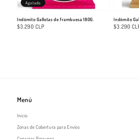
Agotado
Indómito Galletas de frambuesa 180G.
Indómito Gal
Precio
$3.290 CLP
Precio
$3.290 CL
habitual
habitual
Menú
Inicio
Zonas de Cobertura para Envíos
Consejos Perrunos