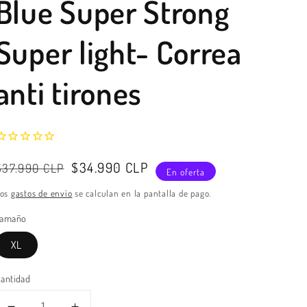
Blue Super Strong
Super light- Correa
anti tirones
Precio
Precio
$34.990 CLP
$37.990 CLP
En oferta
habitual
de
Los
gastos de envío
se calculan en la pantalla de pago.
venta
Tamaño
XL
antidad