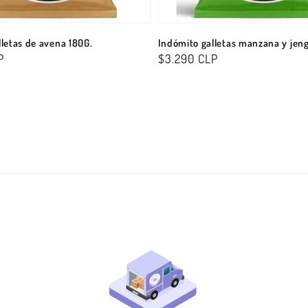
letas de avena 180G.
Indómito galletas manzana y jeng
P
Precio
$3.290 CLP
habitual