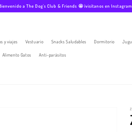
Bienvenido a The Dog's Club & Friends 🤩 ¡visítanos en Instagram
s y viajes
Vestuario
Snacks Saludables
Dormitorio
Jugu
Alimento Gatos
Anti-parásitos