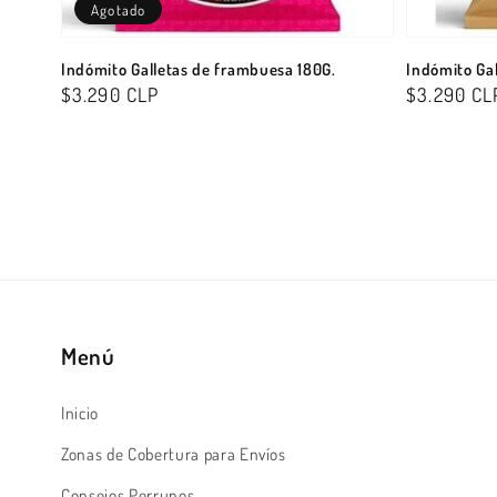
Agotado
Indómito Galletas de frambuesa 180G.
Indómito Gal
Precio
$3.290 CLP
Precio
$3.290 CL
habitual
habitual
Menú
Inicio
Zonas de Cobertura para Envíos
Consejos Perrunos