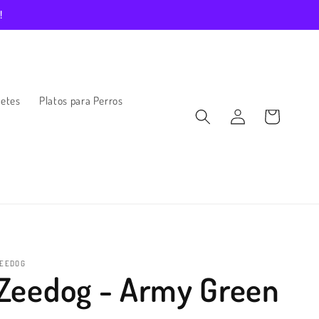
!
etes
Platos para Perros
Iniciar
Carrito
sesión
ZEEDOG
Zeedog - Army Green