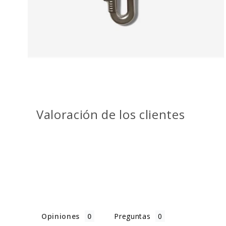
vista
de
galería
Valoración de los clientes
Opiniones
Preguntas