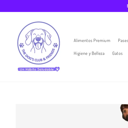
Ir
directamente
al contenido
Alimentos Premium
Paseo
Higiene y Belleza
Gatos
Ir
directamente
a la
información
del producto