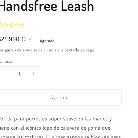
Handsfree Leash
Precio
$25.990 CLP
Agotado
habitual
Los
gastos de envío
se calculan en la pantalla de pago.
antidad
Reducir
Aumentar
cantidad
cantidad
para
para
Agotado
Zeedog
Zeedog
-
-
Army
Army
Correa para perros es súper suave en las manos y
Green
Green
Handsfree
Handsfree
viene con el icónico logo de calavera de goma que
Leash
Leash
protege las costuras. El súper gancho se bloquea para