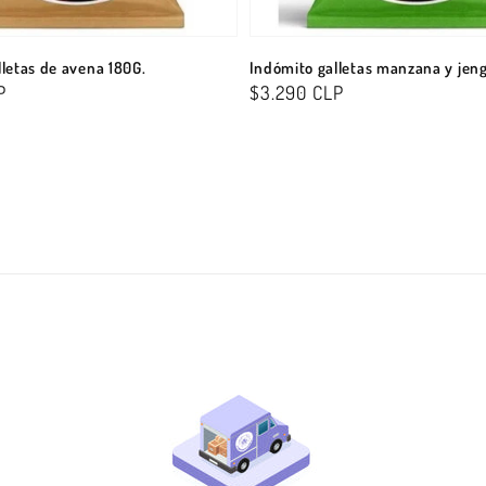
letas de avena 180G.
Indómito galletas manzana y jeng
P
Precio
$3.290 CLP
habitual